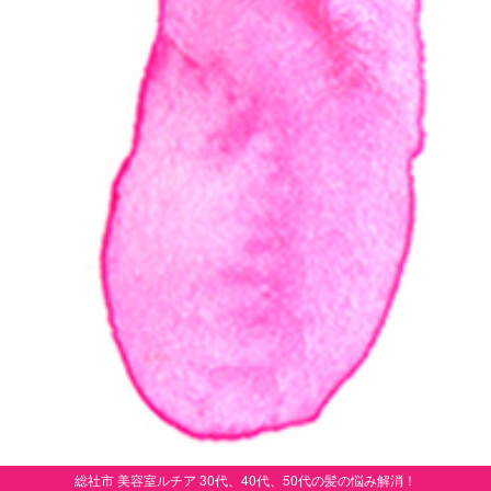
総社市 美容室ルチア 30代、40代、50代の髪の悩み解消！