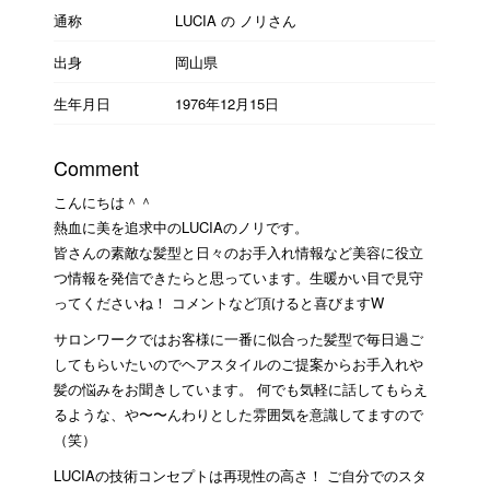
通称
LUCIA の ノリさん
出身
岡山県
生年月日
1976年12月15日
Comment
こんにちは＾＾
熱血に美を追求中のLUCIAのノリです。
皆さんの素敵な髪型と日々のお手入れ情報など美容に役立
つ情報を発信できたらと思っています。生暖かい目で見守
ってくださいね！ コメントなど頂けると喜びますW
サロンワークではお客様に一番に似合った髪型で毎日過ご
してもらいたいのでヘアスタイルのご提案からお手入れや
髪の悩みをお聞きしています。 何でも気軽に話してもらえ
るような、や〜〜んわりとした雰囲気を意識してますので
（笑）
LUCIAの技術コンセプトは再現性の高さ！ ご自分でのスタ