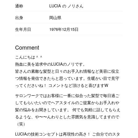
通称
LUCIA の ノリさん
出身
岡山県
生年月日
1976年12月15日
Comment
こんにちは＾＾
熱血に美を追求中のLUCIAのノリです。
皆さんの素敵な髪型と日々のお手入れ情報など美容に役立
つ情報を発信できたらと思っています。生暖かい目で見守
ってくださいね！ コメントなど頂けると喜びますW
サロンワークではお客様に一番に似合った髪型で毎日過ご
してもらいたいのでヘアスタイルのご提案からお手入れや
髪の悩みをお聞きしています。 何でも気軽に話してもらえ
るような、や〜〜んわりとした雰囲気を意識してますので
（笑）
LUCIAの技術コンセプトは再現性の高さ！ ご自分でのスタ