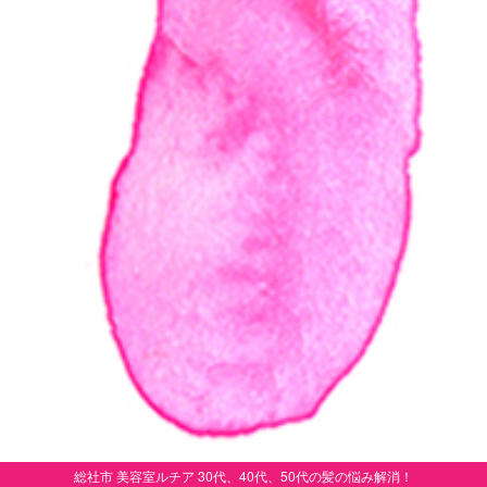
総社市 美容室ルチア 30代、40代、50代の髪の悩み解消！