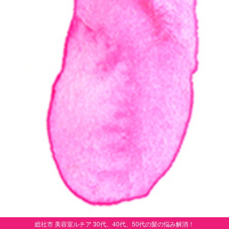
総社市 美容室ルチア 30代、40代、50代の髪の悩み解消！