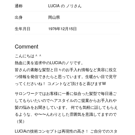
通称
LUCIA の ノリさん
出身
岡山県
生年月日
1976年12月15日
Comment
こんにちは＾＾
熱血に美を追求中のLUCIAのノリです。
皆さんの素敵な髪型と日々のお手入れ情報など美容に役立
つ情報を発信できたらと思っています。生暖かい目で見守
ってくださいね！ コメントなど頂けると喜びますW
サロンワークではお客様に一番に似合った髪型で毎日過ご
してもらいたいのでヘアスタイルのご提案からお手入れや
髪の悩みをお聞きしています。 何でも気軽に話してもらえ
るような、や〜〜んわりとした雰囲気を意識してますので
（笑）
LUCIAの技術コンセプトは再現性の高さ！ ご自分でのスタ