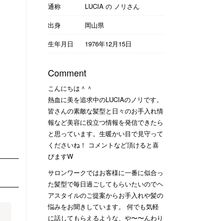
通称
LUCIA の ノリさん
出身
岡山県
生年月日
1976年12月15日
Comment
こんにちは＾＾
熱血に美を追求中のLUCIAのノリです。
皆さんの素敵な髪型と日々のお手入れ情
報など美容に役立つ情報を発信できたら
と思っています。生暖かい目で見守って
くださいね！ コメントなど頂けると喜
びますW
サロンワークではお客様に一番に似合っ
た髪型で毎日過ごしてもらいたいのでヘ
アスタイルのご提案からお手入れや髪の
悩みをお聞きしています。 何でも気軽
に話してもらえるような、や〜〜んわり