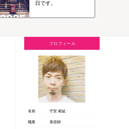
日です。
プロフィール
名前
守安 範紘
職業
美容師