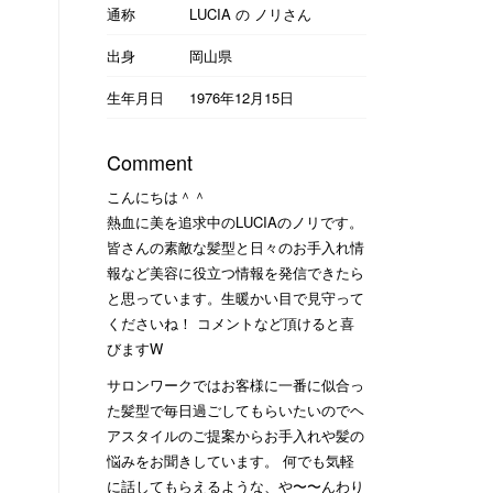
通称
LUCIA の ノリさん
出身
岡山県
生年月日
1976年12月15日
Comment
こんにちは＾＾
熱血に美を追求中のLUCIAのノリです。
皆さんの素敵な髪型と日々のお手入れ情
報など美容に役立つ情報を発信できたら
と思っています。生暖かい目で見守って
くださいね！ コメントなど頂けると喜
びますW
サロンワークではお客様に一番に似合っ
た髪型で毎日過ごしてもらいたいのでヘ
アスタイルのご提案からお手入れや髪の
悩みをお聞きしています。 何でも気軽
に話してもらえるような、や〜〜んわり