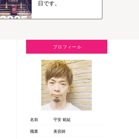
日です。
プロフィール
名前
守安 範紘
職業
美容師