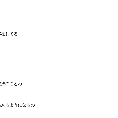
存在してる
技法のことね！
出来るようになるの