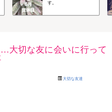
す。
は…大切な友に会いに行って
事
大切な友達