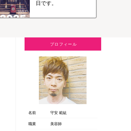
日です。
プロフィール
名前
守安 範紘
職業
美容師