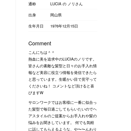
通称
LUCIA の ノリさん
出身
岡山県
生年月日
1976年12月15日
Comment
こんにちは＾＾
熱血に美を追求中のLUCIAのノリです。
皆さんの素敵な髪型と日々のお手入れ情
報など美容に役立つ情報を発信できたら
と思っています。生暖かい目で見守って
くださいね！ コメントなど頂けると喜
びますW
サロンワークではお客様に一番に似合っ
た髪型で毎日過ごしてもらいたいのでヘ
アスタイルのご提案からお手入れや髪の
悩みをお聞きしています。 何でも気軽
に話してもらえるような、や〜〜んわり