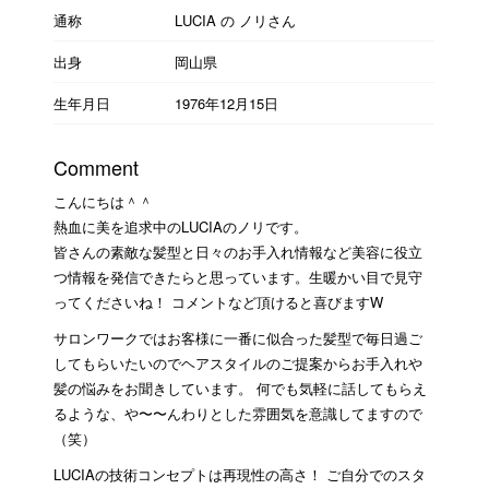
通称
LUCIA の ノリさん
出身
岡山県
生年月日
1976年12月15日
Comment
こんにちは＾＾
熱血に美を追求中のLUCIAのノリです。
皆さんの素敵な髪型と日々のお手入れ情報など美容に役立
つ情報を発信できたらと思っています。生暖かい目で見守
ってくださいね！ コメントなど頂けると喜びますW
サロンワークではお客様に一番に似合った髪型で毎日過ご
してもらいたいのでヘアスタイルのご提案からお手入れや
髪の悩みをお聞きしています。 何でも気軽に話してもらえ
るような、や〜〜んわりとした雰囲気を意識してますので
（笑）
LUCIAの技術コンセプトは再現性の高さ！ ご自分でのスタ