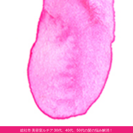
総社市 美容室ルチア 30代、40代、50代の髪の悩み解消！