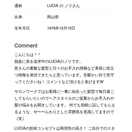
通称
LUCIA の ノリさん
出身
岡山県
生年月日
1976年12月15日
Comment
こんにちは＾＾
熱血に美を追求中のLUCIAのノリです。
皆さんの素敵な髪型と日々のお手入れ情報など美容に役立
つ情報を発信できたらと思っています。生暖かい目で見守
ってくださいね！ コメントなど頂けると喜びますW
サロンワークではお客様に一番に似合った髪型で毎日過ご
してもらいたいのでヘアスタイルのご提案からお手入れや
髪の悩みをお聞きしています。 何でも気軽に話してもらえ
るような、や〜〜んわりとした雰囲気を意識してますので
（笑）
LUCIAの技術コンセプトは再現性の高さ！ ご自分でのスタ