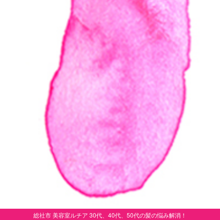
総社市 美容室ルチア 30代、40代、50代の髪の悩み解消！