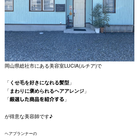
岡山県総社市にある美容室LUCIA(ルチア)で
「
くせ毛を好きになれる髪型
」
「
まわりに褒められるヘアアレンジ
」
「
」
厳選した商品を紹介する
が得意な美容師です♪
ヘアプランナーの