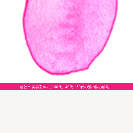
総社市 美容室ルチア 30代、40代、50代の髪の悩み解消！