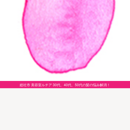
総社市 美容室ルチア 30代、40代、50代の髪の悩み解消！