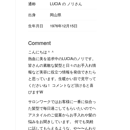
通称
LUCIA の ノリさん
出身
岡山県
生年月日
1976年12月15日
Comment
こんにちは＾＾
熱血に美を追求中のLUCIAのノリです。
皆さんの素敵な髪型と日々のお手入れ情
報など美容に役立つ情報を発信できたら
と思っています。生暖かい目で見守って
くださいね！ コメントなど頂けると喜
びますW
サロンワークではお客様に一番に似合っ
た髪型で毎日過ごしてもらいたいのでヘ
アスタイルのご提案からお手入れや髪の
悩みをお聞きしています。 何でも気軽
に話してもらえるような、や〜〜んわり