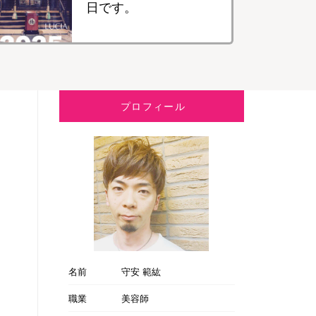
日です。
プロフィール
名前
守安 範紘
職業
美容師