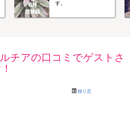
す。
？ルチアの口コミでゲストさ
す！
独り言