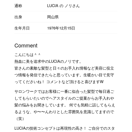
通称
LUCIA の ノリさん
出身
岡山県
生年月日
1976年12月15日
Comment
こんにちは＾＾
熱血に美を追求中のLUCIAのノリです。
皆さんの素敵な髪型と日々のお手入れ情報など美容に役立
つ情報を発信できたらと思っています。生暖かい目で見守
ってくださいね！ コメントなど頂けると喜びますW
サロンワークではお客様に一番に似合った髪型で毎日過ご
してもらいたいのでヘアスタイルのご提案からお手入れや
髪の悩みをお聞きしています。 何でも気軽に話してもらえ
るような、や〜〜んわりとした雰囲気を意識してますので
（笑）
LUCIAの技術コンセプトは再現性の高さ！ ご自分でのスタ