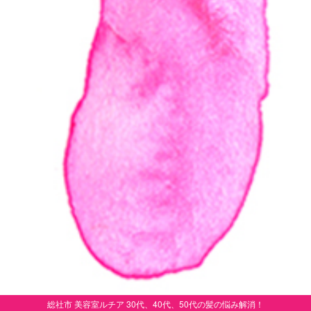
総社市 美容室ルチア 30代、40代、50代の髪の悩み解消！