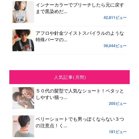
インナーカラーでブリーチしたら元に戻す
まで黒染めだ...
42,811ビュー
アフロや針金ツイストスパイラルのような
特殊パーマの...
39,044ビュー
人気記事(月間)
５０代の髪型で人気なショート！ペタッと
しやすい猫っ...
205ビュー
ベリーショートでも男っぽくならない３つ
の注意点！く...
181ビュー