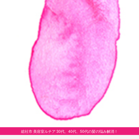
総社市 美容室ルチア 30代、40代、50代の髪の悩み解消！