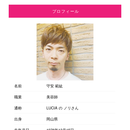
プロフィール
名前
守安 範紘
職業
美容師
通称
LUCIA の ノリさん
出身
岡山県
生年月日
1976年12月15日