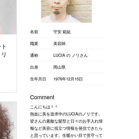
名前
守安 範紘
職業
美容師
ート
トリ
通称
LUCIA の ノリさん
出身
岡山県
生年月日
1976年12月15日
Comment
こんにちは＾＾
熱血に美を追求中のLUCIAのノリです。
皆さんの素敵な髪型と日々のお手入れ情
報など美容に役立つ情報を発信できたら
と思っています。生暖かい目で見守って