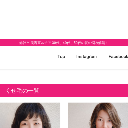
総社市 美容室ルチア 30代、40代、50代の髪の悩み解消！
Top
Instagram
Faceboo
くせ毛の一覧