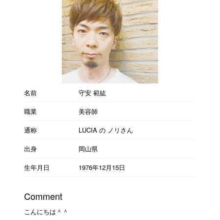
名前
守安 範紘
職業
美容師
通称
LUCIA の ノリさん
出身
岡山県
生年月日
1976年12月15日
Comment
こんにちは＾＾