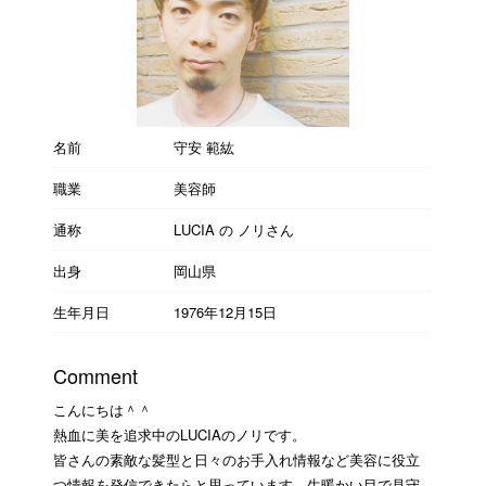
名前
守安 範紘
職業
美容師
通称
LUCIA の ノリさん
出身
岡山県
生年月日
1976年12月15日
Comment
こんにちは＾＾
熱血に美を追求中のLUCIAのノリです。
皆さんの素敵な髪型と日々のお手入れ情報など美容に役立
つ情報を発信できたらと思っています。生暖かい目で見守