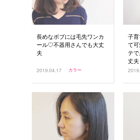
長めなボブには毛先ワンカ
子育
ール♡不器用さんでも大丈
て可
夫
テで
丈夫
2019.04.17
カラー
2019