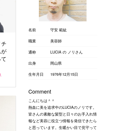
名前
守安 範紘
職業
美容師
メチ
んが
通称
LUCIA の ノリさん
って
出身
岡山県
生年月日
1976年12月15日
ス
Comment
こんにちは＾＾
熱血に美を追求中のLUCIAのノリです。
皆さんの素敵な髪型と日々のお手入れ情
報など美容に役立つ情報を発信できたら
と思っています。生暖かい目で見守って