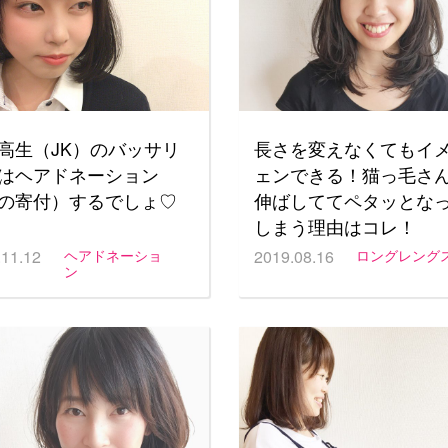
高生（JK）のバッサリ
長さを変えなくてもイ
はヘアドネーション
ェンできる！猫っ毛さ
の寄付）するでしょ♡
伸ばしててペタッとな
しまう理由はコレ！
.11.12
ヘアドネーショ
2019.08.16
ロングレング
ン