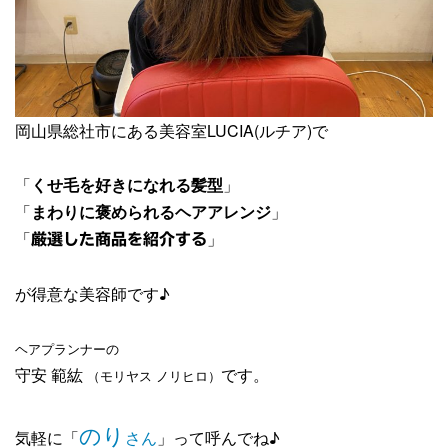
岡山県総社市にある美容室LUCIA(ルチア)で
「
くせ毛を好きになれる髪型
」
「
まわりに褒められるヘアアレンジ
」
「
」
厳選した商品を紹介する
が得意な美容師です♪
ヘアプランナーの
守安 範紘
です。
（モリヤス ノリヒロ）
のり
気軽に「
さん
」って呼んでね♪