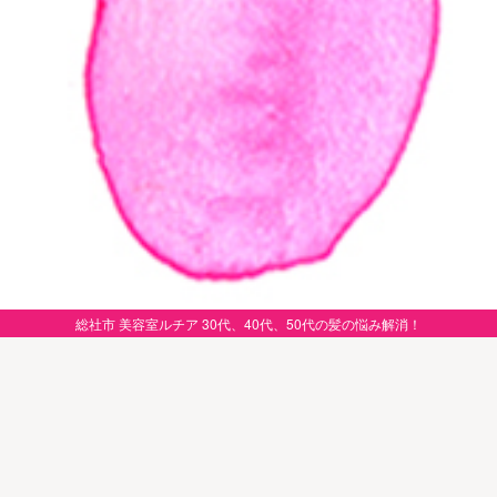
総社市 美容室ルチア 30代、40代、50代の髪の悩み解消！