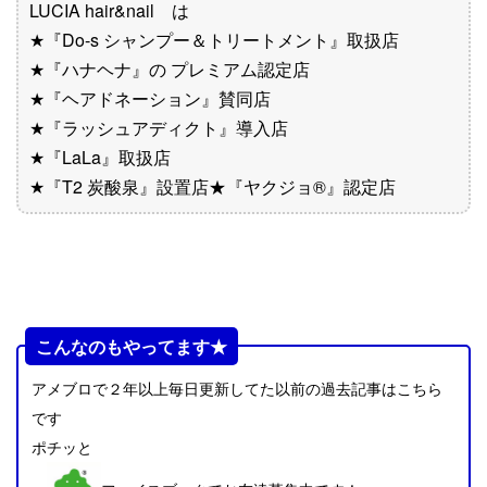
LUCIA hair&nail は
★『Do-s シャンプー＆トリートメント』取扱店
★『ハナヘナ』の プレミアム認定店
★『ヘアドネーション』賛同店
★『ラッシュアディクト』導入店
★『LaLa』取扱店
★『T2 炭酸泉』設置店★『ヤクジョ®︎』認定店
こんなのもやってます★
アメブロで２年以上毎日更新してた以前の過去記事はこちら
です
ポチッと