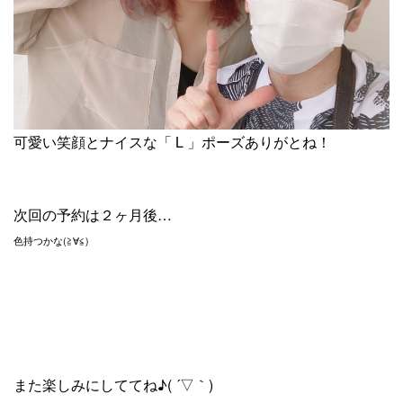
可愛い笑顔とナイスな「 L 」ポーズありがとね！
次回の予約は２ヶ月後…
色持つかな(≧∀≦)
また楽しみにしててね♪( ´▽｀)