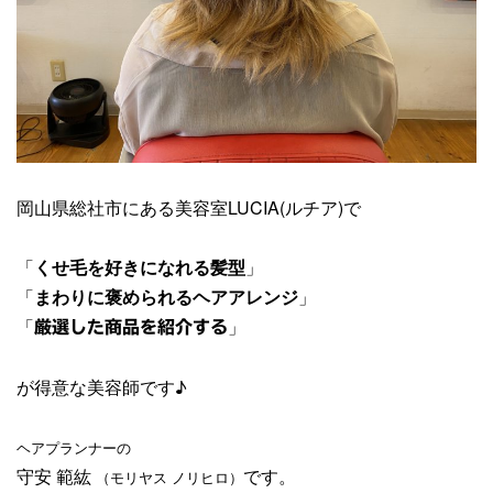
岡山県総社市にある美容室LUCIA(ルチア)で
「
くせ毛を好きになれる髪型
」
「
まわりに褒められるヘアアレンジ
」
「
」
厳選した商品を紹介する
が得意な美容師です♪
ヘアプランナーの
守安 範紘
です。
（モリヤス ノリヒロ）