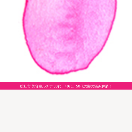
総社市 美容室ルチア 30代、40代、50代の髪の悩み解消！