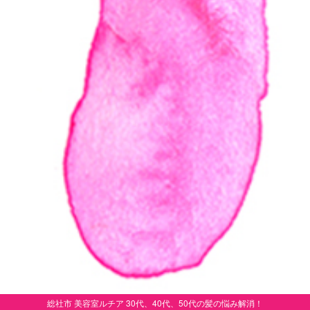
総社市 美容室ルチア 30代、40代、50代の髪の悩み解消！