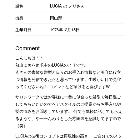
通称
LUCIA の ノリさん
出身
岡山県
生年月日
1976年12月15日
Comment
こんにちは＾＾
熱血に美を追求中のLUCIAのノリです。
皆さんの素敵な髪型と日々のお手入れ情報など美容に役立
つ情報を発信できたらと思っています。生暖かい目で見守
ってくださいね！ コメントなど頂けると喜びますW
サロンワークではお客様に一番に似合った髪型で毎日過ご
してもらいたいのでヘアスタイルのご提案からお手入れや
髪の悩みをお聞きしています。 何でも気軽に話してもらえ
るような、や〜〜んわりとした雰囲気を意識してますので
（笑）
LUCIAの技術コンセプトは再現性の高さ！ ご自分でのスタ