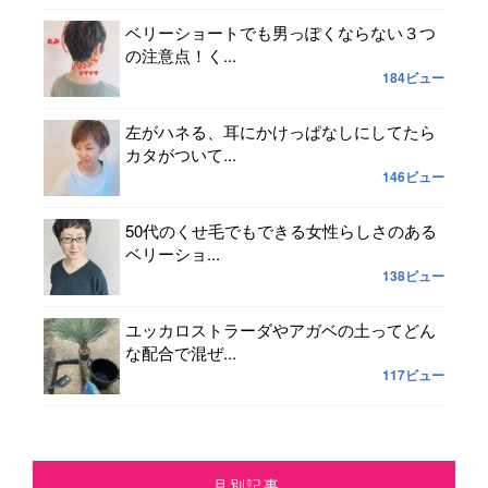
ベリーショートでも男っぽくならない３つ
の注意点！く...
184ビュー
左がハネる、耳にかけっぱなしにしてたら
カタがついて...
146ビュー
50代のくせ毛でもできる女性らしさのある
ベリーショ...
138ビュー
ユッカロストラーダやアガベの土ってどん
な配合で混ぜ...
117ビュー
月別記事