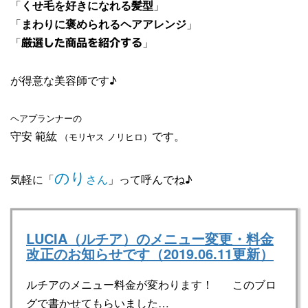
「
くせ毛を好きになれる髪型
」
「
まわりに褒められるヘアアレンジ
」
「
」
厳選した商品を紹介する
が得意な美容師です♪
ヘアプランナーの
守安 範紘
です。
（モリヤス ノリヒロ）
のり
気軽に「
さん
」って呼んでね♪
LUCIA（ルチア）のメニュー変更・料金
改正のお知らせです（2019.06.11更新）
ルチアのメニュー料金が変わります！ このブロ
グで書かせてもらいました…