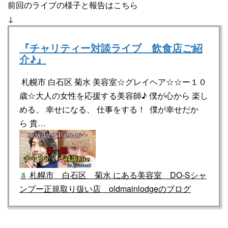
前回のライブの様子と報告はこちら
↓
『チャリティー対談ライブ 飲食店ご紹
介♪』
札幌市 白石区 菊水 美容室☆グレイヘア☆☆ー１０
歳☆大人の女性を応援する美容師♪ 僕が心から 楽し
める、 幸せになる、 仕事をする！ 僕が幸せだか
ら 貴…
札幌市 白石区 菊水 にある美容室 DO-Sシャ
ンプー正規取り扱い店 oldmainlodgeのブログ