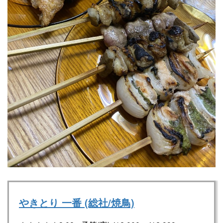
やきとり 一番 (総社/焼鳥)