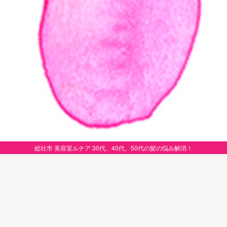
総社市 美容室ルチア 30代、40代、50代の髪の悩み解消！