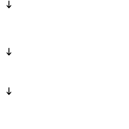
↓
↓
↓