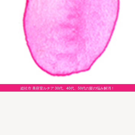
総社市 美容室ルチア 30代、40代、50代の髪の悩み解消！