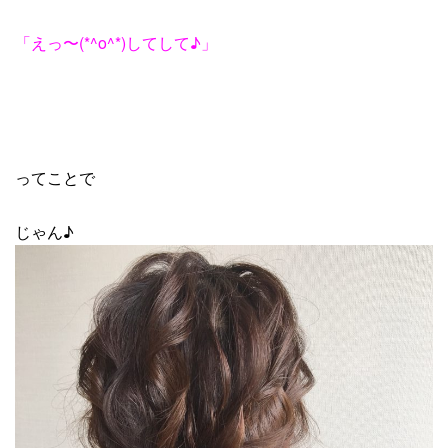
「えっ〜(*^o^*)してして♪」
ってことで
じゃん♪