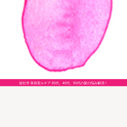
総社市 美容室ルチア 30代、40代、50代の髪の悩み解消！