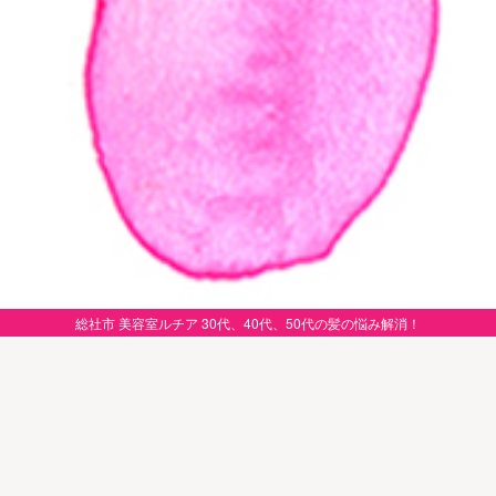
総社市 美容室ルチア 30代、40代、50代の髪の悩み解消！