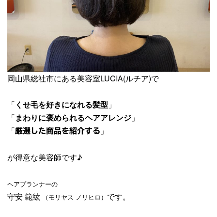
岡山県総社市にある美容室LUCIA(ルチア)で
「
くせ毛を好きになれる髪型
」
「
まわりに褒められるヘアアレンジ
」
「
」
厳選した商品を紹介する
が得意な美容師です♪
ヘアプランナーの
守安 範紘
です。
（モリヤス ノリヒロ）