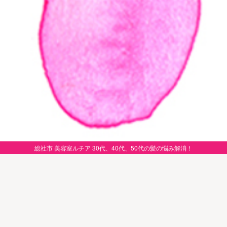
総社市 美容室ルチア 30代、40代、50代の髪の悩み解消！