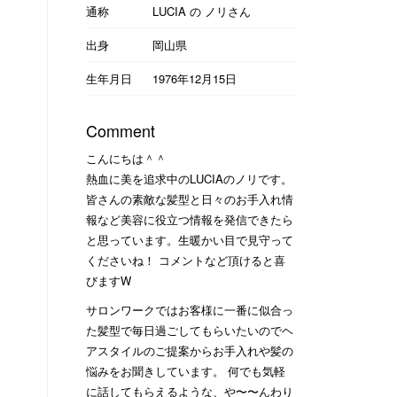
通称
LUCIA の ノリさん
出身
岡山県
生年月日
1976年12月15日
Comment
こんにちは＾＾
熱血に美を追求中のLUCIAのノリです。
皆さんの素敵な髪型と日々のお手入れ情
報など美容に役立つ情報を発信できたら
と思っています。生暖かい目で見守って
くださいね！ コメントなど頂けると喜
びますW
サロンワークではお客様に一番に似合っ
た髪型で毎日過ごしてもらいたいのでヘ
アスタイルのご提案からお手入れや髪の
悩みをお聞きしています。 何でも気軽
に話してもらえるような、や〜〜んわり