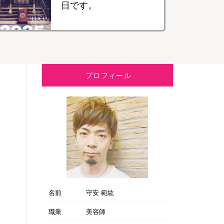
日です。
プロフィール
名前
守安 範紘
職業
美容師