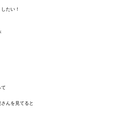
）したい！
が
って
規さんを見てると