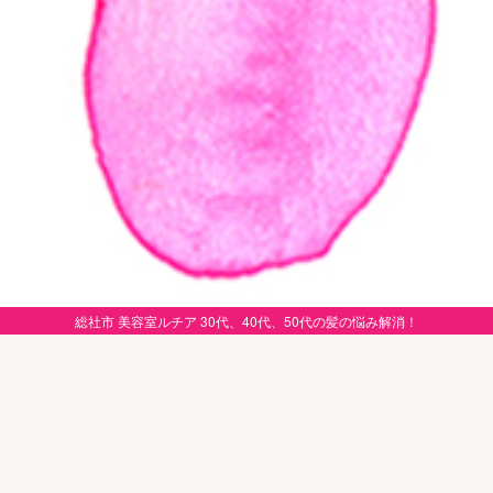
総社市 美容室ルチア 30代、40代、50代の髪の悩み解消！