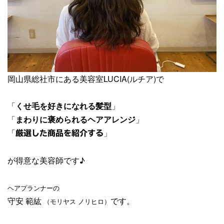
岡山県総社市にある美容室LUCIA(ルチア)で
「
くせ毛を好きになれる髪型
」
「
まわりに褒められるヘアアレンジ
」
「
」
厳選した商品を紹介する
が得意な美容師です♪
ヘアプランナーの
守安 範紘
です。
（モリヤス ノリヒロ）