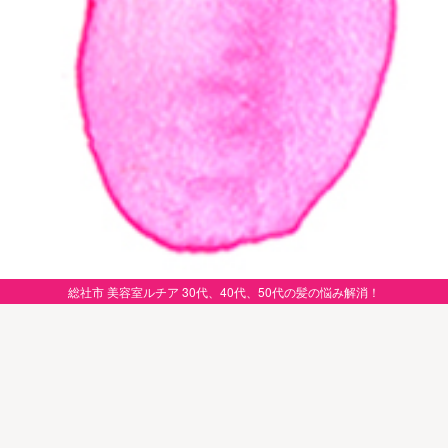
総社市 美容室ルチア 30代、40代、50代の髪の悩み解消！