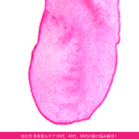
総社市 美容室ルチア 30代、40代、50代の髪の悩み解消！