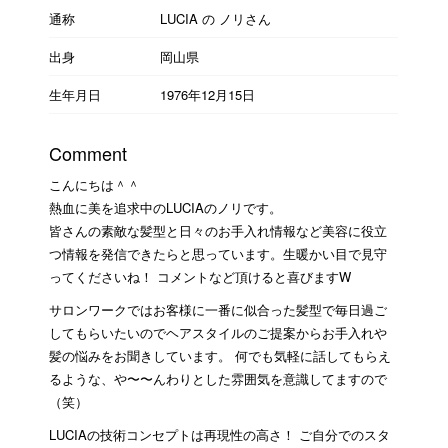
通称
LUCIA の ノリさん
出身
岡山県
生年月日
1976年12月15日
Comment
こんにちは＾＾
熱血に美を追求中のLUCIAのノリです。
皆さんの素敵な髪型と日々のお手入れ情報など美容に役立
つ情報を発信できたらと思っています。生暖かい目で見守
ってくださいね！ コメントなど頂けると喜びますW
サロンワークではお客様に一番に似合った髪型で毎日過ご
してもらいたいのでヘアスタイルのご提案からお手入れや
髪の悩みをお聞きしています。 何でも気軽に話してもらえ
るような、や〜〜んわりとした雰囲気を意識してますので
（笑）
LUCIAの技術コンセプトは再現性の高さ！ ご自分でのスタ