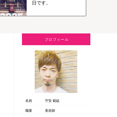
日です。
プロフィール
名前
守安 範紘
職業
美容師