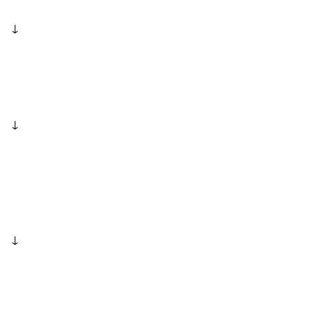
↓
↓
↓