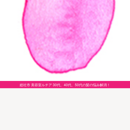
総社市 美容室ルチア 30代、40代、50代の髪の悩み解消！